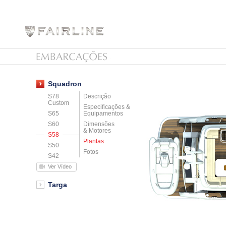
Squadron
S78
Descrição
Custom
Especificações &
S65
Equipamentos
S60
Dimensões
& Motores
S58
Plantas
S50
Fotos
S42
Ver Vídeo
Targa